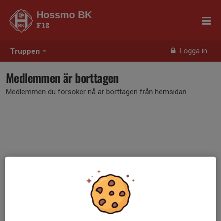
Hossmo BK
F12
Logga in
Truppen
Medlemmen är borttagen
Medlemmen du försöker nå är borttagen från hemsidan.