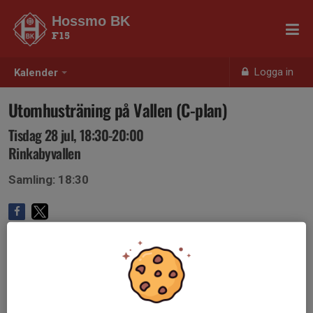
Hossmo BK
F15
Logga in
Kalender
Utomhusträning på Vallen (C-plan)
Tisdag 28 jul, 18:30-20:00
Rinkabyvallen
Samling: 18:30