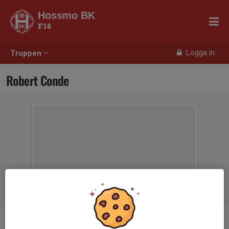
Hossmo BK
F16
Logga in
Truppen
Robert Conde
Titel
Tränare