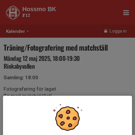
Hossmo BK
F17
Logga in
Kalender
Träning/Fotografering med matchställ
Måndag 12 maj 2025, 18:00-19:30
Rinkabyvallen
Samling: 18:00
Fotografering för laget.
Ta med matchstället!
Träning innan, mellan 18-19.