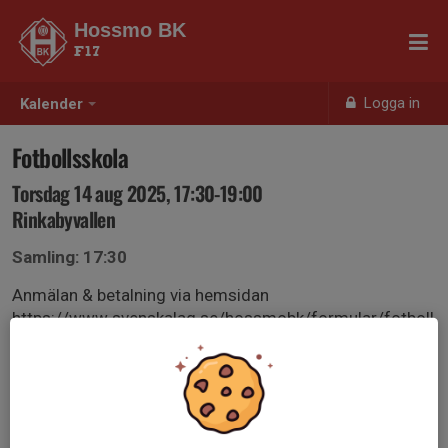
Hossmo BK
F17
Logga in
Kalender
Fotbollsskola
Torsdag 14 aug 2025, 17:30-19:00
Rinkabyvallen
Samling: 17:30
Anmälan & betalning via hemsidan
https://www.svenskalag.se/hossmobk/formular/fotboll
sskola-hossmo-bk/27767