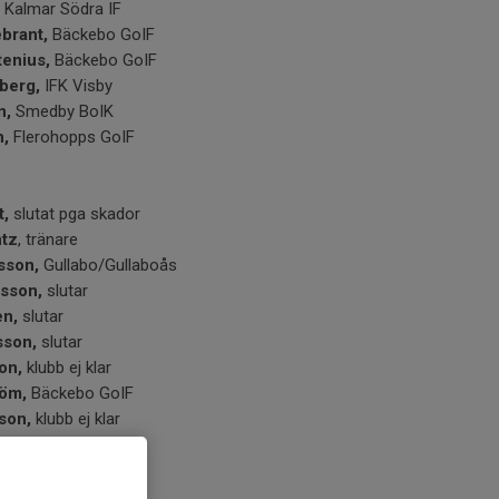
, Kalmar Södra IF
ebrant,
Bäckebo GoIF
tenius,
Bäckebo GoIF
berg,
IFK Visby
n,
Smedby BoIK
n,
Flerohopps GoIF
t,
slutat pga skador
ntz
, tränare
sson,
Gullabo/Gullaboås
rsson,
slutar
en,
slutar
sson,
slutar
son,
klubb ej klar
röm,
Bäckebo GoIF
sson,
klubb ej klar