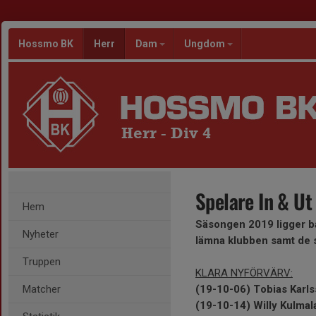
Hossmo BK
Herr
Dam
Ungdom
Herr - Div 4
Spelare In & Ut
Hem
Säsongen 2019 ligger ba
Nyheter
lämna klubben samt de s
Truppen
KLARA NYFÖRVÄRV:
Matcher
(19-10-06) Tobias Karl
(19-10-14) Willy Kulmal