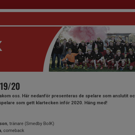
 19/20
kom oss. Här nedanför presenteras de spelare som anslutit och
pelare som gett klartecken inför 2020. Häng med!
sson
, tränare (Smedby BoIK)
a
, comeback