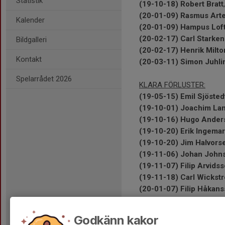
Statistik
(19-10-18) Robert Bratt
(20-01-09) Rasmus Art
Kalender
(20-01-09) Hampus Lof
(20-02-17) Carl Starken
Bildgalleri
(20-02-17) Henrik Milto
Kontakt
(20-03-11) Simon Juhli
Spelarrådet 2026
KLARA FÖRLUSTER:
(19-05-15)
Emil
Sjösted
(19-10-01) Joachim La
(19-10-16) Hugo Ander
(19-10-20) Erik Ingema
(19-10-20) Jim Halvors
(19-11-06) Johan John
(19-11-07) Filip Arvids
(19-11-18) Carl Wickst
(20-01-07) Filip Håkan
Godkänn kakor