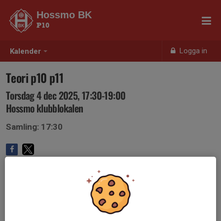
Hossmo BK
P10
Logga in
Kalender
Teori p10 p11
Torsdag 4 dec 2025, 17:30-19:00
Hossmo klubblokalen
Samling: 17:30