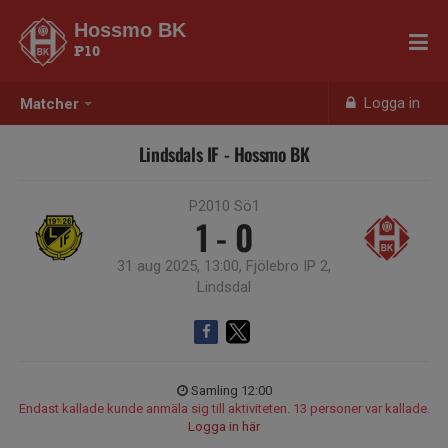
Hossmo BK
P10
Logga in
Matcher
Lindsdals IF - Hossmo BK
P2010 Sö1
1 - 0
31 aug 2025, 13:00, Fjölebro IP 2,
Lindsdal
Samling 12:00
Endast kallade kunde anmäla sig till aktiviteten. 13 personer var kallade.
Logga in här