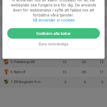
webbplats ska fungera bra för dig. De används
även för webbanalys i syfte att hjälpa oss att
P2010 Sö1
M
+/-
P
förbättra våra tjänster.
Så använder vi cookies
1. IFK Berga
15
40
37
2. Hossmo BK
15
9
28
Godkänn alla kakor
3. Oskarshamns AIK 2
15
8
25
Bara nödvändiga
4. Lindsdals IF
15
-4
16
5. Pukebergs BK
15
-24
13
6. Nybro IF
15
-29
11
7. IFK Borgholm 9-m
0
0
0