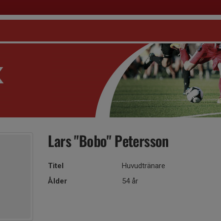
Lars "Bobo" Petersson
Titel
Huvudtränare
Ålder
54 år