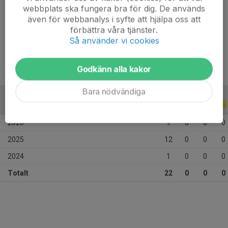
Ålder
15 år
webbplats ska fungera bra för dig. De används
även för webbanalys i syfte att hjälpa oss att
Längd
173 cm
förbättra våra tjänster.
Vikt
55 kg
Så använder vi cookies
Godkänn alla kakor
Bara nödvändiga
ALLA SERIER
ALLA ÅR
2026
9
0
0
0
2025
12
0
0
0
2024
1
0
0
0
Totalt
22
0
0
0