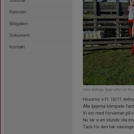
Statistik
Kalender
Bildgalleri
Dokument
Kontakt
Våra duktiga tjejer efter att ha
Hossmo´s Fl. 10/11 deltog
Alla tjejerna kämpade fant
Vi ser med förväntan på 
Nu tar vi en stunds vila inn
Tack för den här säsonge