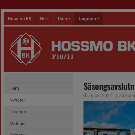
Hossmo BK
Herr
Dam
Ungdom
F10/11
Säsongsavslutn
Hem
16 okt 2022
0 kom
Nyheter
Truppen
Matcher