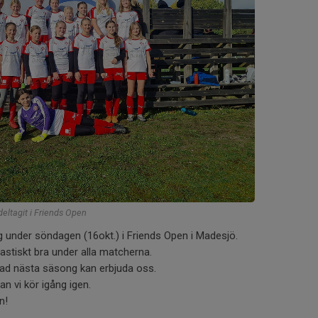
 deltagit i Friends Open
 under söndagen (16okt.) i Friends Open i Madesjö.
astiskt bra under alla matcherna.
vad nästa säsong kan erbjuda oss.
an vi kör igång igen.
n!