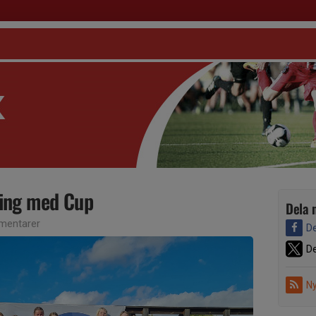
ing med Cup
Dela 
mentarer
De
De
Ny