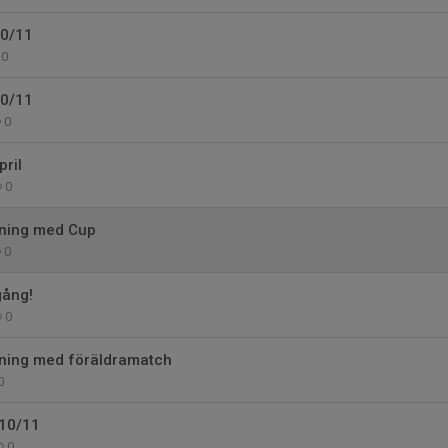
10/11
0
10/11
0
ril
0
ning med Cup
0
gång!
0
ning med föräldramatch
0
F10/11
0