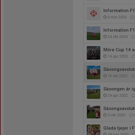
Information F
6 mar 2025
Information F
24 okt 2024
Möre Cup 14 ap
14 apr 2023
Säsongsavslut
16 okt 2022
Säsongen är i
24 apr 2022
Säsongsavslut
5 okt 2020
Glada tjejer i 
18 maj 2020