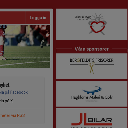
Logga in
Våra sponsorer
nyhet
la på Facebook
la på X
heter via RSS