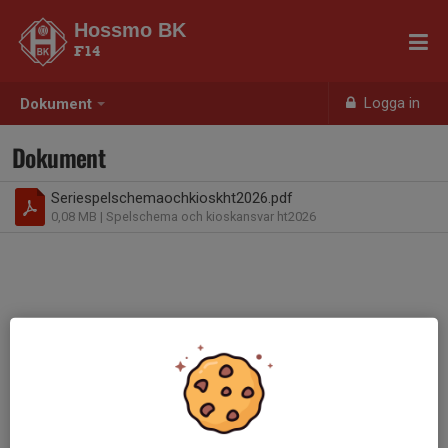
Hossmo BK
F14
Logga in
Dokument
Dokument
Seriespelschemaochkioskht2026.pdf
0,08 MB
| Spelschema och kioskansvar ht2026