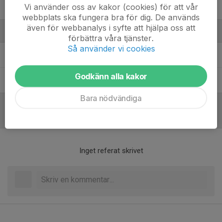
Vi använder oss av kakor (cookies) för att vår
Vera Axelsson Rosén
webbplats ska fungera bra för dig. De används
även för webbanalys i syfte att hjälpa oss att
Ledare
förbättra våra tjänster.
Så använder vi cookies
Johan Kaldner
Tränare
Godkänn alla kakor
Kristoffer Henningsson
Tränare
Bara nödvändiga
Referat
Inget referat skrivet