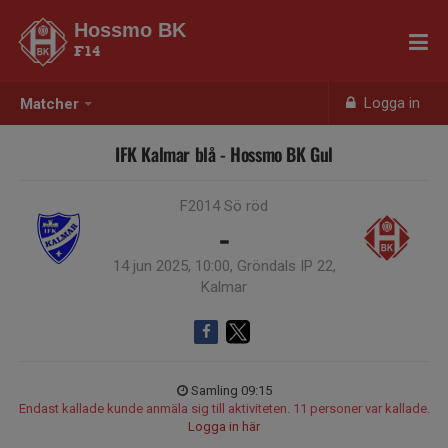
Hossmo BK
F14
Logga in
Matcher
IFK Kalmar blå - Hossmo BK Gul
F2014 Sö röd
-
14 jun 2025, 10:00, Gröndals IP 22,
Kalmar
Samling 09:15
Endast kallade kunde anmäla sig till aktiviteten. 11 personer var kallade.
Logga in här