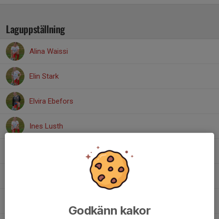
Laguppställning
Alina Waissi
Elin Stark
Elvira Ebefors
Ines Lusth
Linnea Andersson
Lovisa Henningsson Åstrandh
Meja Bertilsson
Godkänn kakor