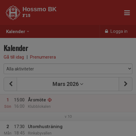
Hossmo BK
F15
Logga in
Kalender
Kalender
Gå till idag
|
Prenumerera
Mars 2026
1
15:00
Årsmöte
16:00
Sön
Klubblokalen
v.10
2
17:30
Utomhusträning
18:45
Mån
Rinkabyvallen