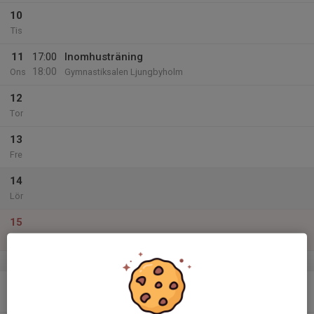
10
Tis
11
17:00
Inomhusträning
18:00
Ons
Gymnastiksalen Ljungbyholm
12
Tor
13
Fre
14
Lör
15
Sön
v.12
16
17:30
Utomhusträning
18:45
Mån
Rinkabyvallen