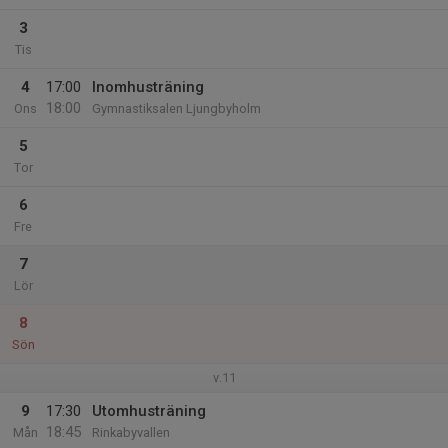
3
Tis
4
17:00
Inomhusträning
18:00
Ons
Gymnastiksalen Ljungbyholm
5
Tor
6
Fre
7
Lör
8
Sön
v.11
9
17:30
Utomhusträning
18:45
Mån
Rinkabyvallen