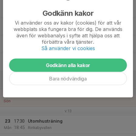
17
Godkänn kakor
Tis
Vi använder oss av kakor (cookies) för att vår
18
17:00
Inomhusträning
webbplats ska fungera bra för dig. De används
18:00
Ons
Gymnastiksalen Ljungbyholm
även för webbanalys i syfte att hjälpa oss att
19
förbättra våra tjänster.
Tor
Så använder vi cookies
20
Godkänn alla kakor
Fre
21
09:30
Träningsmatch mot Ljungbyholm
Bara nödvändiga
11:00
Lör
Konstgräset Ljungbyholm
22
Sön
v.13
23
17:30
Utomhusträning
18:45
Mån
Rinkabyvallen