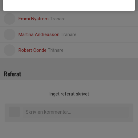
Ledare
Emmi Nyström
Tränare
Martina Andreasson
Tränare
Robert Conde
Tränare
Referat
Inget referat skrivet