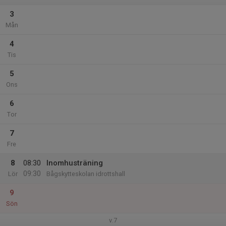
3
Mån
4
Tis
5
Ons
6
Tor
7
Fre
8
08:30
Inomhusträning
09:30
Lör
Bågskytteskolan idrottshall
9
Sön
v.7