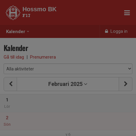
Hossmo BK
F17
Logga in
Kalender
Kalender
Gå till idag
|
Prenumerera
Februari 2025
1
Lör
2
Sön
v.6