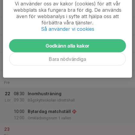
Vi använder oss av kakor (cookies) för att vår
17
webbplats ska fungera bra för dig. De används
Mån
även för webbanalys i syfte att hjälpa oss att
förbättra våra tjänster.
18
Så använder vi cookies
Tis
19
Godkänn alla kakor
Ons
20
Bara nödvändiga
Tor
21
Fre
22
08:30
Inomhusträning
09:30
Lör
Bågskytteskolan idrottshall
10:00
Bytardag matchställ
12:00
Omklädningsrum 1 vallen
23