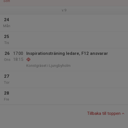
Sön
v.9
24
Mån
25
Tis
26
17:00
Inspirationsträning ledare, F12 ansvarar
18:15
Ons
Konstgräset i Ljungbyholm
27
Tor
28
Fre
Tillbaka till toppen