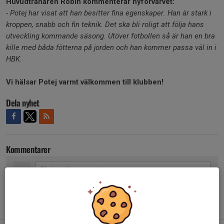
Huvudtränaren Robin kommenterar nyförvärvet:
- Potej har visat att han besitter fina egenskaper. Han är stark i
kroppen, snabb och fin teknik. Det ska bli roligt att följa hans
utveckling kommande säsong. Utöver fotbollen så är han en bra
kille med båda fötterna på jorden och han kommer passa väl in i
HBK.
Vi hälsar Potej varmt välkommen till klubben!
Dela nyhet
Kommentarer
Tidigare nyheter