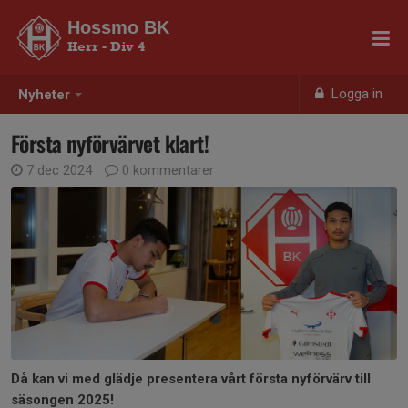
Hossmo BK
Herr - Div 4
Logga in
Nyheter
Första nyförvärvet klart!
7 dec 2024
0 kommentarer
Då kan vi med glädje presentera vårt första nyförvärv till
säsongen 2025!