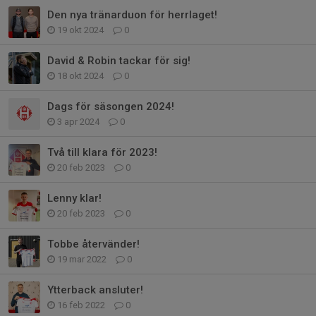
Den nya tränarduon för herrlaget!
19 okt 2024
0
David & Robin tackar för sig!
18 okt 2024
0
Dags för säsongen 2024!
3 apr 2024
0
Två till klara för 2023!
20 feb 2023
0
Lenny klar!
20 feb 2023
0
Tobbe återvänder!
19 mar 2022
0
Ytterback ansluter!
16 feb 2022
0