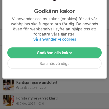
Köp säsongskort!
3 apr, 12:48
0
Godkänn kakor
Vi använder oss av kakor (cookies) för att vår
Officiellt: Johan Ewaldh ny tränare 2026
webbplats ska fungera bra för dig. De används
1 nov 2025
0
även för webbanalys i syfte att hjälpa oss att
förbättra våra tjänster.
Nyförvärv i tolfte timmen
Så använder vi cookies
18 apr 2025
0
Ännu ett nyförvärv ansluter!
Godkänn alla kakor
16 apr 2025
0
Bara nödvändiga
Nyförvärv ifrån Smedby!
17 jan 2025
0
Kantspringare ansluter!
23 dec 2024
0
Första nyförvärvet klart!
7 dec 2024
0