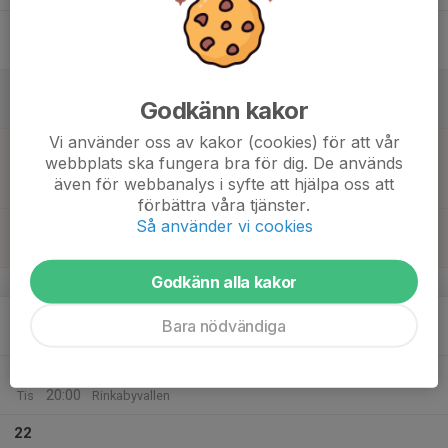
17
Fre
18
Godkänn kakor
Lör
Vi använder oss av kakor (cookies) för att vår
19
13:00
Match mot Glömminge-Algutsrums IF
webbplats ska fungera bra för dig. De används
15:00
Sön
P2010 Sö2
även för webbanalys i syfte att hjälpa oss att
Enbacka 1, Algutsrum
förbättra våra tjänster.
Så använder vi cookies
17:00
Möte inför fotbollsskolan
18:00
Klubbhuset
Godkänn alla kakor
v.21
20
Bara nödvändiga
Mån
21
18:30
Träning Vallen
20:00
Tis
Rinkabyvallen
22