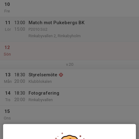
10
Fre
11
13:00
Match mot Pukebergs BK
15:00
Lör
P2010 Sö2
Rinkabyvallen 2, Rinkabyholm
12
Sön
v.20
13
18:30
Styrelsemöte
20:00
Mån
Klubblokalen
14
18:30
Fotografering
20:00
Tis
Rinkabyvallen
15
Ons
16
18:30
Träning Vallen
20:00
Tor
Rinkabyvallen