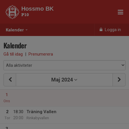
Hossmo BK
P10
Logga in
Kalender
Kalender
Gå till idag
|
Prenumerera
Maj 2024
1
Ons
2
18:30
Träning Vallen
20:00
Tor
Rinkabyvallen
3