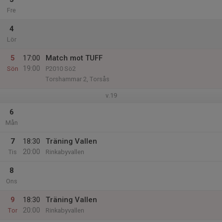
Fre
4
Lör
5
17:00
Match mot TUFF
19:00
Sön
P2010 Sö2
Torshammar 2, Torsås
v.19
6
Mån
7
18:30
Träning Vallen
20:00
Tis
Rinkabyvallen
8
Ons
9
18:30
Träning Vallen
20:00
Tor
Rinkabyvallen