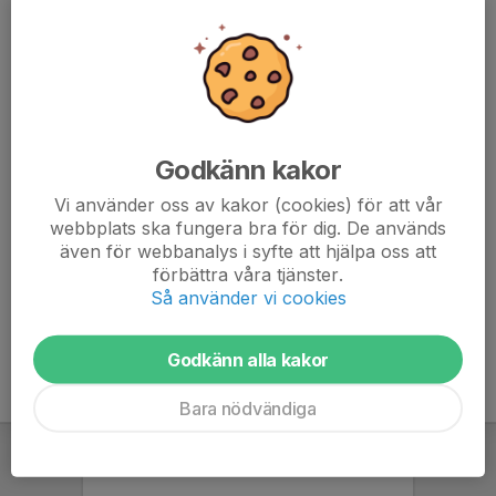
övriga försäljningar
073-321 12 11
michelle.fendrik@ahlsell.se
Jenny Liljequist
Kassör, Ravelli
072-157 89 81
Godkänn kakor
barcelonajenny@hotmail.com
Vi använder oss av kakor (cookies) för att vår
Karin Kangefjärd
webbplats ska fungera bra för dig. De används
Idrottsrabatten
även för webbanalys i syfte att hjälpa oss att
förbättra våra tjänster.
073-909 67 17
k.kangefjard@gmail.com
Så använder vi cookies
Godkänn alla kakor
Bara nödvändiga