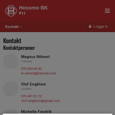
Hossmo BK
P11
Logga in
Kontakt
Kontakt
Kontaktpersoner
Magnus Nilmert
Tränare
073-633 66 40
m.nilmert@hotmail.com
Olof Engblom
Ledare
073-401 01 10
olof.engblom@gmail.com
Michelle Fendrik