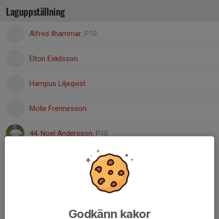
Laguppställning
Alfred Ilhammar
, P10
Elton Eskilsson
Hampus Liljeqvist
Molle Frennesson
44. Noel Andersson
, P10
Noel Jeppsson
Svante Engblom
Victor Jonsson
Godkänn kakor