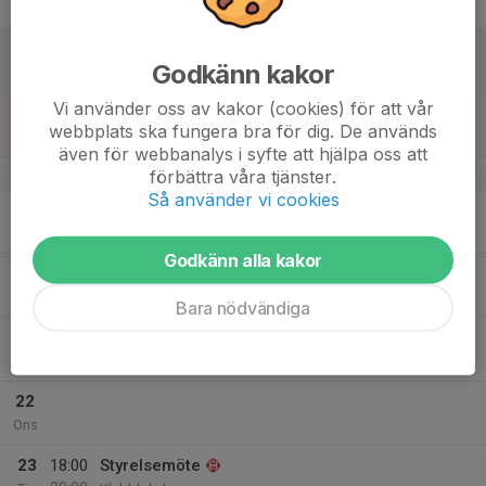
Fre
18
Godkänn kakor
Lör
Vi använder oss av kakor (cookies) för att vår
19
webbplats ska fungera bra för dig. De används
Sön
även för webbanalys i syfte att hjälpa oss att
v.17
förbättra våra tjänster.
Så använder vi cookies
20
Mån
Godkänn alla kakor
21
18:30
Träning Vallen
20:00
Tis
Rinkabyvallen, Rinkabyholm
Bara nödvändiga
18:30
Inspirationsträning p2014
20:00
Rinkabyvallen
22
Ons
23
18:00
Styrelsemöte