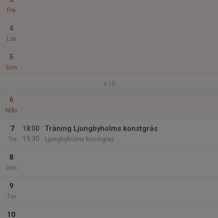
Fre
4
Lör
5
Sön
v.15
6
Mån
7
18:00
Träning Ljungbyholms konstgräs
19:30
Tis
Ljungbyholms konstgräs
8
Ons
9
Tor
10