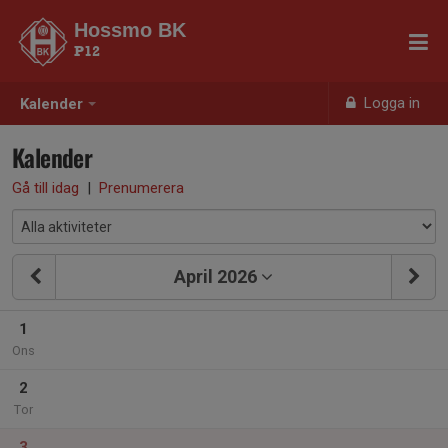
Hossmo BK
P12
Logga in
Kalender
Kalender
Gå till idag
|
Prenumerera
April 2026
1
Ons
2
Tor
3