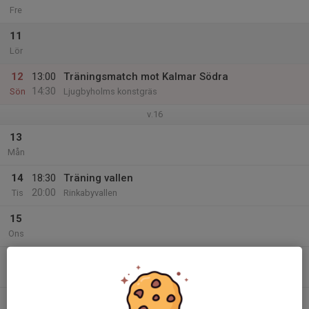
Fre
11
Lör
12
13:00
Träningsmatch mot Kalmar Södra
14:30
Sön
Ljugbyholms konstgräs
v.16
13
Mån
14
18:30
Träning vallen
20:00
Tis
Rinkabyvallen
15
Ons
16
18:30
Träning Vallen
20:00
Tor
Rinkabyvallen, Rinkabyholm
17