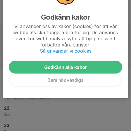
Tor
17
Godkänn kakor
Fre
Vi använder oss av kakor (cookies) för att vår
18
webbplats ska fungera bra för dig. De används
Lör
även för webbanalys i syfte att hjälpa oss att
förbättra våra tjänster.
19
Så använder vi cookies
Sön
v.43
Godkänn alla kakor
20
Bara nödvändiga
Mån
21
18:30
Styrelsemöte
20:00
Tis
Klubblokalen
22
Ons
23