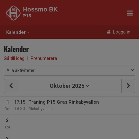
Hossmo BK
P15
Logga in
Kalender
Kalender
Gå till idag
|
Prenumerera
Oktober 2025
1
17:15
Träning P15 Gräs Rinkabyvallen
18:30
Ons
Rinkabyvallen
2
Tor
3