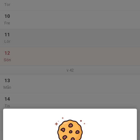
Tor
10
Fre
11
Lör
12
Sön
v.42
13
Mån
14
Tis
15
17:15
Träning P15 Gräs Rinkabyvallen
18:30
Ons
Rinkabyvallen
16