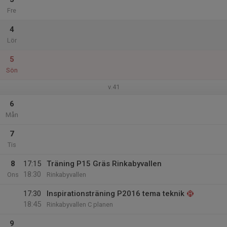
Fre
4
Lör
5
Sön
v.41
6
Mån
7
Tis
8
17:15
Träning P15 Gräs Rinkabyvallen
18:30
Ons
Rinkabyvallen
17:30
Inspirationsträning P2016 tema teknik
18:45
Rinkabyvallen C planen
9