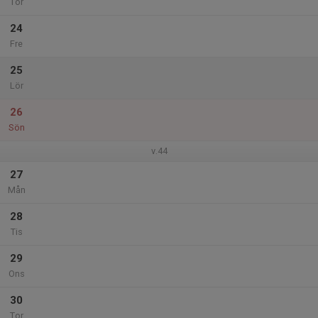
Tor
24
Fre
25
Lör
26
Sön
v.44
27
Mån
28
Tis
29
Ons
30
Tor