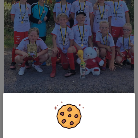
Hossmos pojkar födda 2015 har under sommaren stått för en
grym prestation och visat en enorm kämparglöd. Hela laget
gjorde sitt yttersta vilket resulterade i god laganda och att de
gick obesegrade genom hela Bullerby cup. Vilket supergäng💪🏻