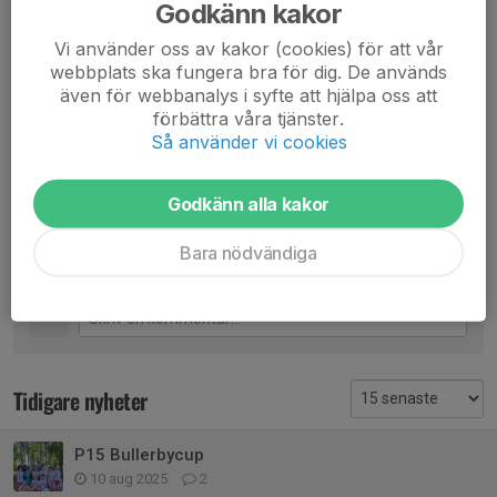
Dela nyhet
Godkänn kakor
Vi använder oss av kakor (cookies) för att vår
webbplats ska fungera bra för dig. De används
även för webbanalys i syfte att hjälpa oss att
Kommentarer
förbättra våra tjänster.
Så använder vi cookies
P-M
10 aug 2025
Fantastiskt roligt att följa killarna under dessa tre
cupdagar! Fint spel från alla!
Godkänn alla kakor
Oscar Del Barrio
10 aug 2025
Bara nödvändiga
💪
Tidigare nyheter
P15 Bullerbycup
10 aug 2025
2