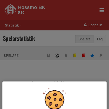
Hossmo BK
P20
Logga in
Statistik
Spelarstatistik
Spelare
Lag
SPELARE
Ingen spelarstatistik sparad
När ni fyller i uppställning på respektive match visas statistiken
automatiskt på denna sida