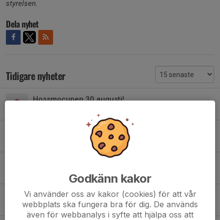
styrelsen.
Dela nyhet
Tidigare nyheter
Hossmocupen 30 augusti!
20 jul, 12:19
0
Anmälan öppen till fotbollsskolan 2026!
5 jun, 10:36
0
Nytt fotoschema
10 maj, 17:53
0
Godkänn kakor
Vi använder oss av kakor (cookies) för att vår
Vårens städ- och bytesdag!
webbplats ska fungera bra för dig. De används
14 apr, 14:34
0
även för webbanalys i syfte att hjälpa oss att