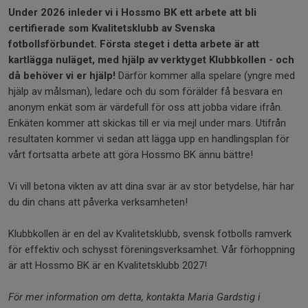
Under 2026 inleder vi i Hossmo BK ett arbete att bli
certifierade som Kvalitetsklubb av Svenska
fotbollsförbundet. Första steget i detta arbete är att
kartlägga nuläget, med hjälp av verktyget Klubbkollen - och
då behöver vi er hjälp!
Därför kommer alla spelare (yngre med
hjälp av målsman), ledare och du som förälder få besvara en
anonym enkät som är värdefull för oss att jobba vidare ifrån.
Enkäten kommer att skickas till er via mejl under mars. Utifrån
resultaten kommer vi sedan att lägga upp en handlingsplan för
vårt fortsatta arbete att göra Hossmo BK ännu bättre!
Vi vill betona vikten av att dina svar är av stor betydelse, här har
du din chans att påverka verksamheten!
Klubbkollen är en del av Kvalitetsklubb, svensk fotbolls ramverk
för effektiv och schysst föreningsverksamhet. Vår förhoppning
är att Hossmo BK är en Kvalitetsklubb 2027!
För mer information om detta, kontakta Maria Gardstig i