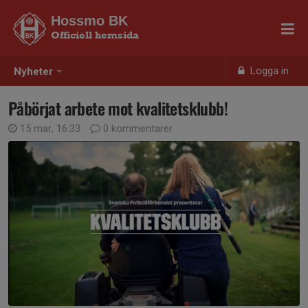
Hossmo BK
Officiell hemsida
Logga in
Nyheter
Påbörjat arbete mot kvalitetsklubb!
15 mar, 16:33
0 kommentarer