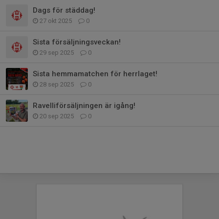
Dags för städdag!
27 okt 2025
0
Sista försäljningsveckan!
29 sep 2025
0
Sista hemmamatchen för herrlaget!
28 sep 2025
0
Ravelliförsäljningen är igång!
20 sep 2025
0