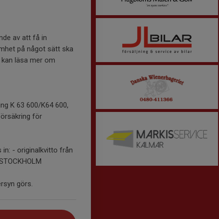
de av att få in
amhet på något sätt ska
u kan läsa mer om
ing K 63 600/K64 600,
örsäkring för
n: - originalkvitto från
 60 STOCKHOLM
rsyn görs.