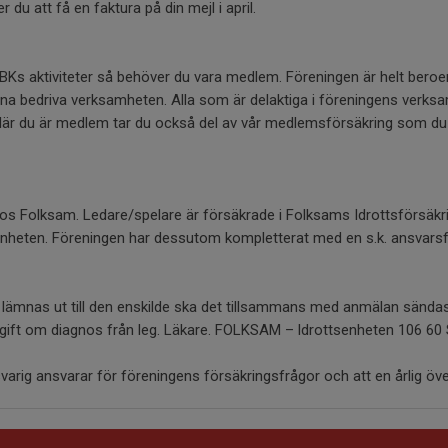
du att få en faktura på din mejl i april.
BKs aktiviteter så behöver du vara medlem. Föreningen är helt beroen
na bedriva verksamheten. Alla som är delaktiga i föreningens verks
är du är medlem tar du också del av vår medlemsförsäkring som d
os Folksam. Ledare/spelare är försäkrade i Folksams Idrottsförsäkr
enheten. Föreningen har dessutom kompletterat med en s.k. ansvarsf
 lämnas ut till den enskilde ska det tillsammans med anmälan sändas i
ppgift om diagnos från leg. Läkare. FOLKSAM – ldrottsenheten 106
ig ansvarar för föreningens försäkringsfrågor och att en årlig öve