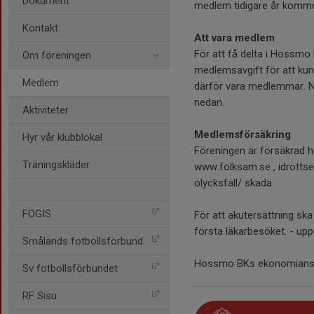
Dokument
medlem tidigare år kommer 
Kontakt
Att vara medlem
För att få delta i Hossmo 
Om föreningen
medlemsavgift för att kun
Medlem
därför vara medlemmar. N
nedan.
Aktiviteter
Medlemsförsäkring
Hyr vår klubblokal
Föreningen är försäkrad h
Träningskläder
www.folksam.se , idrotts
olycksfall/ skada.
FOGIS
För att akutersättning ska
första läkarbesöket. - u
Smålands fotbollsförbund
Hossmo BKs ekonomiansvar
Sv fotbollsförbundet
RF Sisu