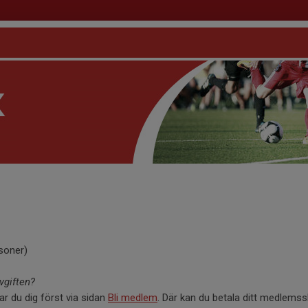
rsoner)
vgiften?
r du dig först via sidan
Bli medlem
. Där kan du betala ditt medlemss