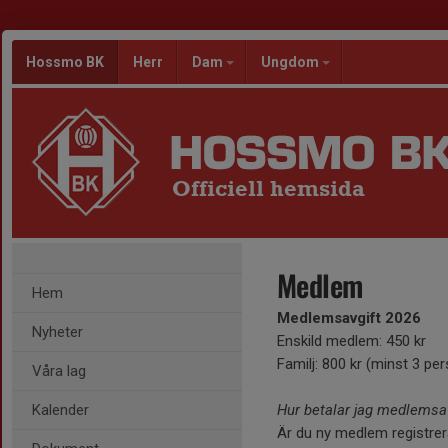
Hossmo BK
Herr
Dam
Ungdom
Officiell hemsida
Medlem
Hem
Medlemsavgift 2026
Nyheter
Enskild medlem: 450 kr
Familj: 800 kr (minst 3 pe
Våra lag
Kalender
Hur betalar jag medlemsa
Är du ny medlem registrera