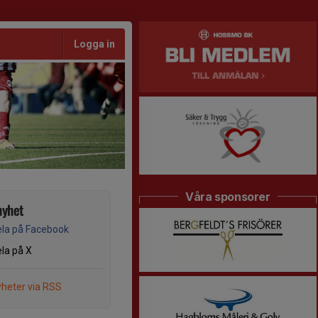
Logga in
Våra sponsorer
nyhet
la på Facebook
la på X
heter via RSS