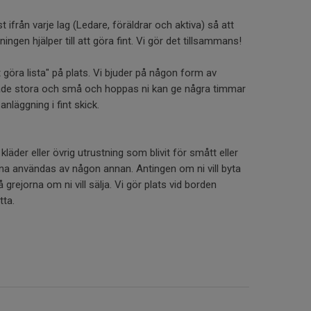
t ifrån varje lag (Ledare, föräldrar och aktiva) så att
ingen hjälper till att göra fint. Vi gör det tillsammans!
göra lista" på plats. Vi bjuder på någon form av
både stora och små och hoppas ni kan ge några timmar
 anläggning i fint skick.
läder eller övrig utrustning som blivit för smått eller
nna användas av någon annan. Antingen om ni vill byta
å grejorna om ni vill sälja. Vi gör plats vid borden
etta.