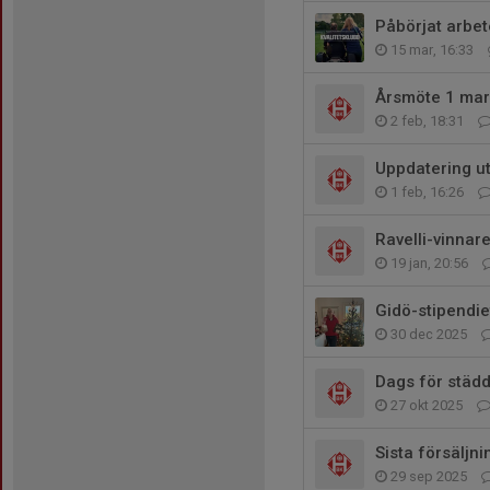
Påbörjat arbet
15 mar, 16:33
Årsmöte 1 mar
2 feb, 18:31
Uppdatering ut
1 feb, 16:26
Ravelli-vinnar
19 jan, 20:56
Gidö-stipendie
30 dec 2025
Dags för städ
27 okt 2025
Sista försäljn
29 sep 2025