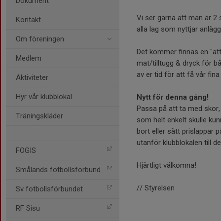
Dokument
Vi ser gärna att man är 2 s
Kontakt
alla lag som nyttjar anläggn
Om föreningen
Det kommer finnas en "att 
Medlem
mat/tilltugg & dryck för 
av er tid för att få vår fina
Aktiviteter
Hyr vår klubblokal
Nytt för denna gång!
Passa på att ta med skor, k
Träningskläder
som helt enkelt skulle ku
bort eller sätt prislappar p
utanför klubblokalen till d
FOGIS
Hjärtligt välkomna!
Smålands fotbollsförbund
// Styrelsen
Sv fotbollsförbundet
RF Sisu