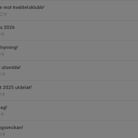
e mot kvalitetsklubb!
0
s 2026
0
hyrning!
0
e utsedda!
0
t 2025 utdelat!
0
dag!
0
ingsveckan!
0