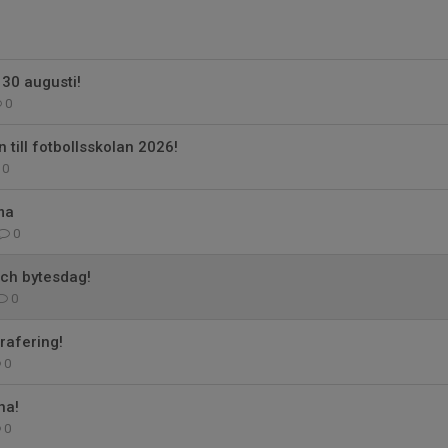
30 augusti!
0
till fotbollsskolan 2026!
0
ma
0
och bytesdag!
0
rafering!
0
na!
0