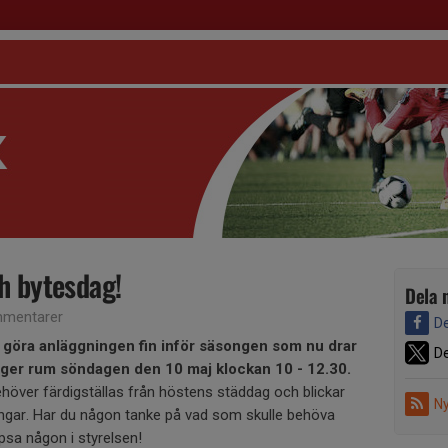
h bytesdag!
Dela 
mentarer
De
tt göra anläggningen fin inför säsongen som nu drar
De
äger rum söndagen den 10 maj klockan 10 - 12.30.
ehöver färdigställas från höstens städdag och blickar
Ny
ngar. Har du någon tanke på vad som skulle behöva
psa någon i styrelsen!