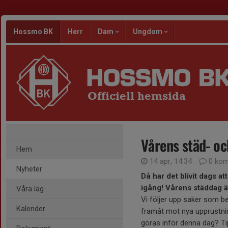
Hossmo BK
Herr
Dam
Ungdom
Officiell hemsida
Vårens städ- oc
Hem
14 apr, 14:34
0 kom
Nyheter
Då har det blivit dags a
igång! Vårens städdag 
Våra lag
Vi följer upp saker som b
Kalender
framåt mot nya upprustni
göras inför denna dag? Ti