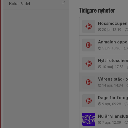
Boka Padel
Tidigare nyheter
Hossmocupen 
20 jul, 12:19
Anmälan öppen 
5 jun, 10:36
Nytt fotosche
10 maj, 17:53
Vårens städ- 
14 apr, 14:34
Dags för fotog
9 apr, 09:28
Nu är vi anslut
7 apr, 12:09