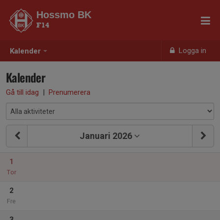
Hossmo BK
F14
Logga in
Kalender
Kalender
Gå till idag
|
Prenumerera
Januari 2026
1
Tor
2
Fre
3