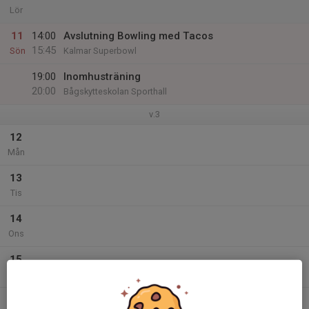
Lör
11
14:00
Avslutning Bowling med Tacos
15:45
Sön
Kalmar Superbowl
19:00
Inomhusträning
20:00
Bågskytteskolan Sporthall
v.3
12
Mån
13
Tis
14
Ons
15
Tor
16