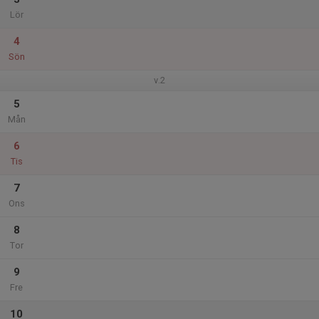
Lör
4
Sön
v.2
5
Mån
6
Tis
7
Ons
8
Tor
9
Fre
10