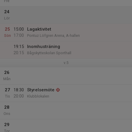
Fre
24
Lör
25
15:00
Lagaktivitet
17:00
Sön
Pontuz Löfgren Arena, A-hallen
19:15
Inomhusträning
20:15
Bågskytteskolan Sporthall
v.5
26
Mån
27
18:30
Styrelsemöte
20:00
Tis
Klubblokalen
28
Ons
29
Tor