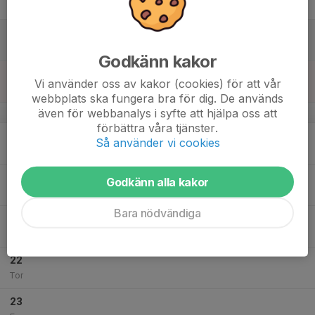
Fre
17
Lör
Godkänn kakor
18
19:00
Inomhusträning
Vi använder oss av kakor (cookies) för att vår
20:00
Sön
Bågskytteskolan Sporthall
webbplats ska fungera bra för dig. De används
även för webbanalys i syfte att hjälpa oss att
v.4
förbättra våra tjänster.
19
Så använder vi cookies
Mån
20
Godkänn alla kakor
Tis
Bara nödvändiga
21
Ons
22
Tor
23