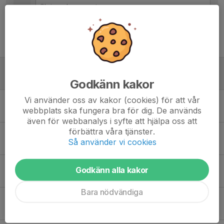
Tidigare nyheter
Habo Cup genomförd!
3 jul, 08:55
0
Godkänn kakor
Vi använder oss av kakor (cookies) för att vår
Fina insatser på Nickes Cup i Växjö
webbplats ska fungera bra för dig. De används
30 mar, 18:00
0
även för webbanalys i syfte att hjälpa oss att
förbättra våra tjänster.
Bullerby Cup i Vimmerby
Så använder vi cookies
28 jul 2024
0
Seriepremiär mot Emmaboda
Godkänn alla kakor
27 apr 2024
0
Bara nödvändiga
Första 7-mot-7 matchen avklarad!
30 sep 2023
0