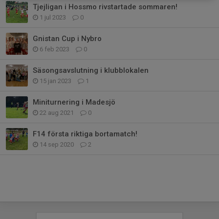
Tjejligan i Hossmo rivstartade sommaren!
1 jul 2023
0
Gnistan Cup i Nybro
6 feb 2023
0
Säsongsavslutning i klubblokalen
15 jan 2023
1
Miniturnering i Madesjö
22 aug 2021
0
F14 första riktiga bortamatch!
14 sep 2020
2