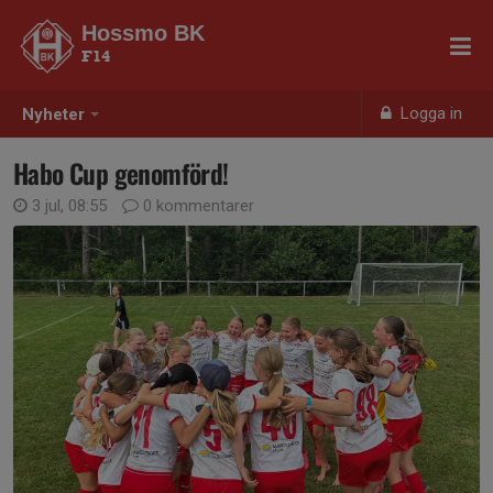
Hossmo BK
F14
Logga in
Nyheter
Habo Cup genomförd!
3 jul, 08:55
0 kommentarer