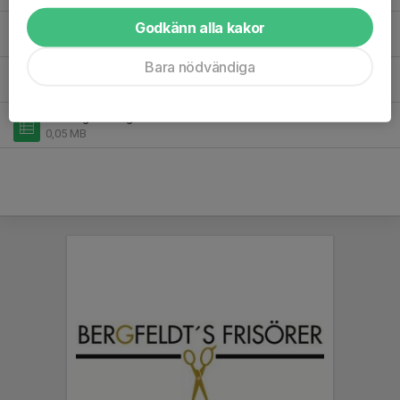
spelarutbildningsplan.docx
Godkänn alla kakor
0,51 MB
| Spelarutbildningsplan Hossmo BK
Bara nödvändiga
Spelarutbildningsplan.pdf
0,35 MB
Träningstider gräs 2025-2.xlsx
0,05 MB