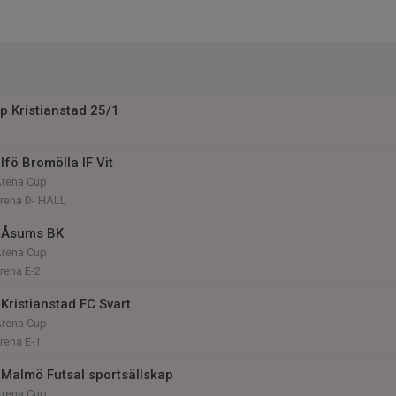
 Kristianstad 25/1
fö Bromölla IF Vit
Arena Cup
arena D- HALL
 Åsums BK
Arena Cup
arena E-2
Kristianstad FC Svart
Arena Cup
arena E-1
Malmö Futsal sportsällskap
Arena Cup