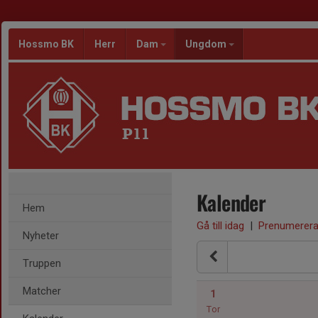
Hossmo BK
Herr
Dam
Ungdom
P11
Kalender
Hem
Gå till idag
|
Prenumerer
Nyheter
Truppen
Matcher
1
Tor