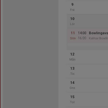
9
Fre
10
Lör
11
14:00
Bowlingav
16:00
Sön
Kalmar Bowli
12
Mån
13
Tis
14
Ons
15
Tor