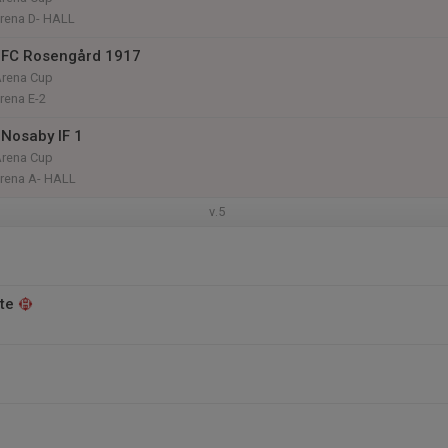
arena D- HALL
 FC Rosengård 1917
Arena Cup
arena E-2
Nosaby IF 1
Arena Cup
arena A- HALL
v.5
te