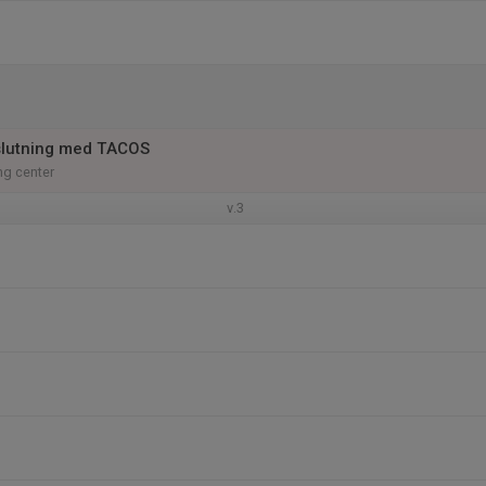
slutning med TACOS
ng center
v.3