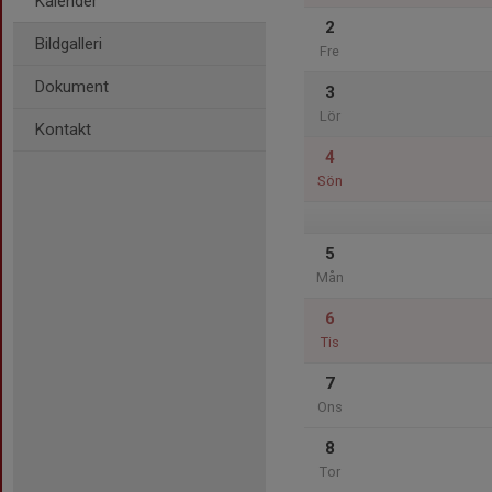
Kalender
2
Bildgalleri
Fre
Dokument
3
Lör
Kontakt
4
Sön
5
Mån
6
Tis
7
Ons
8
Tor